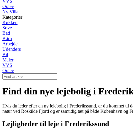
VVS
Oplev
Ny Villa
Kategorier
Køkken
Sove
Bad
Børn
Arbejde
Udendørs
Bil
Maler
VVS
Oplev
Find din nye lejebolig i Frederi
Hvis du leder efter en ny lejebolig i Frederikssund, er du kommet til
natur ved Roskilde Fjord og er samtidig tæt på både København og Fr
Lejligheder til leje i Frederikssund