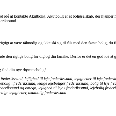
d idé at kontakte Akutbolig. Akutbolig er et boligselskab, der hjælper 
derikssund.
igtigt at være tålmodig og ikke slå sig til tåls med den første bolig, du f
 finde den rigtige bolig for dig og din familie. Derfor er det en god idé 
 og find din nye drømmebolig!
ederikssund, lejlighed til leje frederikssund, lejligheder til leje frederiks
ebolig i frederikssund, ledige lejeboliger frederikssund, bolig til leje fr
i frederikssund og omegn, lejlighed til leje i frederikssund, lejebolig fr
ledige lejligheder, akutbolig frederikssund