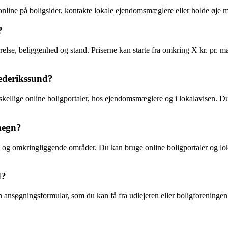
 online på boligsider, kontakte lokale ejendomsmæglere eller holde øje 
?
ørrelse, beliggenhed og stand. Priserne kan starte fra omkring X kr. pr. m
rederikssund?
rskellige online boligportaler, hos ejendomsmæglere og i lokalavisen.
omegn?
sund og omkringliggende områder. Du kan bruge online boligportaler og l
d?
n ansøgningsformular, som du kan få fra udlejeren eller boligforeninge