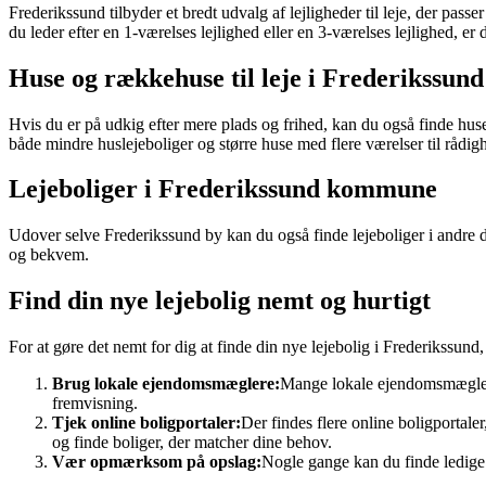
Frederikssund tilbyder et bredt udvalg af lejligheder til leje, der pass
du leder efter en 1-værelses lejlighed eller en 3-værelses lejlighed, er 
Huse og rækkehuse til leje i Frederikssund
Hvis du er på udkig efter mere plads og frihed, kan du også finde huse
både mindre huslejeboliger og større huse med flere værelser til rådig
Lejeboliger i Frederikssund kommune
Udover selve Frederikssund by kan du også finde lejeboliger i andre
og bekvem.
Find din nye lejebolig nemt og hurtigt
For at gøre det nemt for dig at finde din nye lejebolig i Frederikssund,
Brug lokale ejendomsmæglere:
Mange lokale ejendomsmæglere 
fremvisning.
Tjek online boligportaler:
Der findes flere online boligportale
og finde boliger, der matcher dine behov.
Vær opmærksom på opslag:
Nogle gange kan du finde ledige 