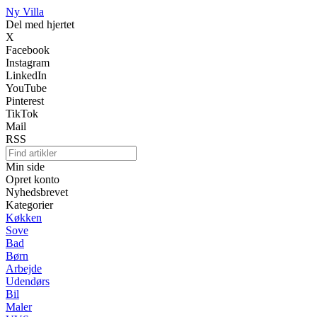
Ny Villa
Del med hjertet
X
Facebook
Instagram
LinkedIn
YouTube
Pinterest
TikTok
Mail
RSS
Min side
Opret konto
Nyhedsbrevet
Kategorier
Køkken
Sove
Bad
Børn
Arbejde
Udendørs
Bil
Maler