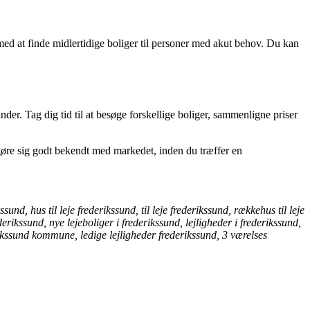
med at finde midlertidige boliger til personer med akut behov. Du kan
inder. Tag dig tid til at besøge forskellige boliger, sammenligne priser
at gøre sig godt bekendt med markedet, inden du træffer en
sund, hus til leje frederikssund, til leje frederikssund, rækkehus til leje
ederikssund, nye lejeboliger i frederikssund, lejligheder i frederikssund,
ederikssund kommune, ledige lejligheder frederikssund, 3 værelses