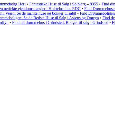
rømmebolig Her!
•
Fantastiske Huse til Salg i Solbjerg – 8355
•
Find din
en perfekte ejendomsmægler i Holstebro hos EDC
•
Find Drømmehuset i
m i Vejen: Se de mange huse og boliger til salg!
•
Find Drømmeboligen i
ømmeboligen: Se de Bedste Huse til Salg i Assens og Omegn
•
Find de
rdfyn
•
Find dit drømmehus i Grindsted: Boliger til salg i Grindsted
•
F