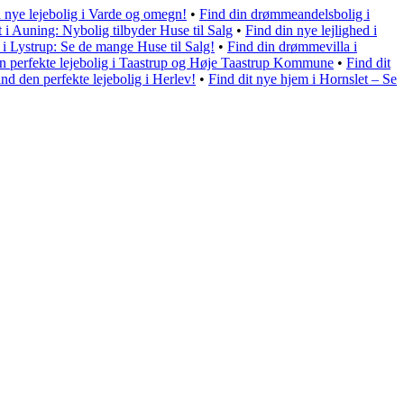
 nye lejebolig i Varde og omegn!
•
Find din drømmeandelsbolig i
 Auning: Nybolig tilbyder Huse til Salg
•
Find din nye lejlighed i
 Lystrup: Se de mange Huse til Salg!
•
Find din drømmevilla i
n perfekte lejebolig i Taastrup og Høje Taastrup Kommune
•
Find dit
ind den perfekte lejebolig i Herlev!
•
Find dit nye hjem i Hornslet – Se