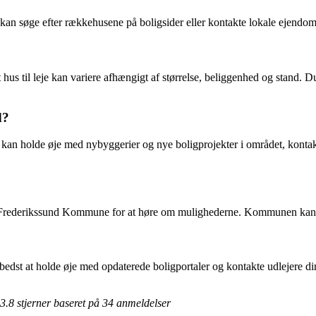
u kan søge efter rækkehusene på boligsider eller kontakte lokale ejendo
r et hus til leje kan variere afhængigt af størrelse, beliggenhed og stan
d?
u kan holde øje med nybyggerier og nye boligprojekter i området, konta
e Frederikssund Kommune for at høre om mulighederne. Kommunen kan hj
bedst at holde øje med opdaterede boligportaler og kontakte udlejere dir
3.8
stjerner baseret på
34
anmeldelser