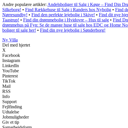
Andre populære artikler:
Andelsboliger til Salg i Køge – Find Din D
Silkeborg!
•
Find Rækkehuse til Salg i Randers hos Nybolig
•
Find d
Nørresundby!
•
Find den perfekte lejebolig i Skive!
•
Find dit nye hje
Taastrup!
•
Find din drømmebolig i Hvidovre – Hus til salg
•
Find Dr
drømmehus på Fyn: Se de mange huse til salg hos EDC og Home No
boliger til salg her!
•
Find din nye lejebolig i Sønderborg!
Ny Villa
Del med hjertet
X
Facebook
Instagram
LinkedIn
YouTube
Pinterest
TikTok
Mail
RSS
Info
Support
Fejlfinding
Udtalelse
Jobmuligheder
Giv et tip
Samarbejdsform