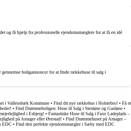
det og få hjælp fra professionelle ejendomsmæglere for at få en idé
er gennemse boligannoncer for at finde rækkehuse til salg i
et i Vallensbæk Kommune
•
Find dit nye rækkehus i Holstebro!
•
Få et
heder!
•
Find Drømmeboligen: Huse til Salg i Stenløse og Ganløse
•
ejerlejlighed i Esbjerg!
•
Fantastiske Huse til Salg i Faxe Ladeplads –
ejlighed på Amager eller Ørestad!
•
Find Drømmehuset på Amager –
os EDC
•
Find den perfekte ejendomsmægler i Sæby med EDC