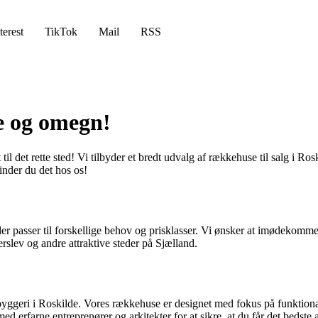
terest
TikTok
Mail
RSS
e og omegn!
et rette sted! Vi tilbyder et bredt udvalg af rækkehuse til salg i Rosk
inder du det hos os!
 der passer til forskellige behov og prisklasser. Vi ønsker at imødeko
rslev og andre attraktive steder på Sjælland.
yggeri i Roskilde. Vores rækkehuse er designet med fokus på funktional
 erfarne entreprenører og arkitekter for at sikre, at du får det bedste a