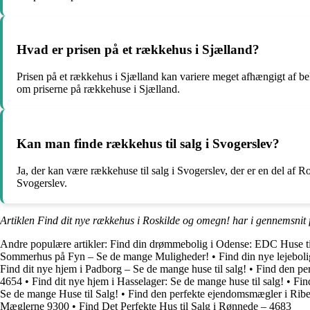
Hvad er prisen på et rækkehus i Sjælland?
Prisen på et rækkehus i Sjælland kan variere meget afhængigt af bel
om priserne på rækkehuse i Sjælland.
Kan man finde rækkehus til salg i Svogerslev?
Ja, der kan være rækkehuse til salg i Svogerslev, der er en del af R
Svogerslev.
Artiklen Find dit nye rækkehus i Roskilde og omegn! har i gennemsnit 
Andre populære artikler:
Find din drømmebolig i Odense: EDC Huse ti
Sommerhus på Fyn – Se de mange Muligheder!
•
Find din nye lejeboli
Find dit nye hjem i Padborg – Se de mange huse til salg!
•
Find den pe
4654
•
Find dit nye hjem i Hasselager: Se de mange huse til salg!
•
Fin
Se de mange Huse til Salg!
•
Find den perfekte ejendomsmægler i Ri
Mæglerne 9300
•
Find Det Perfekte Hus til Salg i Rønnede – 4683