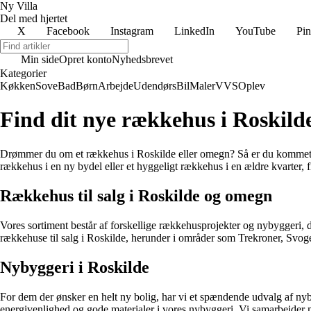
Ny Villa
Del med hjertet
X
Facebook
Instagram
LinkedIn
YouTube
Pin
Min side
Opret konto
Nyhedsbrevet
Kategorier
Køkken
Sove
Bad
Børn
Arbejde
Udendørs
Bil
Maler
VVS
Oplev
Find dit nye rækkehus i Roskild
Drømmer du om et rækkehus i Roskilde eller omegn? Så er du kommet til d
rækkehus i en ny bydel eller et hyggeligt rækkehus i en ældre kvarter, f
Rækkehus til salg i Roskilde og omegn
Vores sortiment består af forskellige rækkehusprojekter og nybyggeri,
rækkehuse til salg i Roskilde, herunder i områder som Trekroner, Svoge
Nybyggeri i Roskilde
For dem der ønsker en helt ny bolig, har vi et spændende udvalg af nyb
energivenlighed og gode materialer i vores nybyggeri. Vi samarbejder med