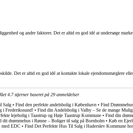
iggenhed og andre faktorer. Det er altid en god idé at undersøge marke
oskilde. Det er altid en god idé at kontakte lokale ejendomsmæglere ell
fået
4.7
stjerner baseret på
29
anmeldelser
l Salg
•
Find den perfekte andelsbolig i København
•
Find Drømmehus
g i Frederikssund!
•
Find din Andelsbolig i Valby – Se de mange Mulig
rfekte lejebolig i Taastrup og Høje Taastrup Kommune
•
Find din drømm
d dit drømmehus i Rønne – Boliger til salg på Bornholm
•
Køb en Ejerl
be med EDC
•
Find Det Perfekte Hus Til Salg i Haderslev Kommune h