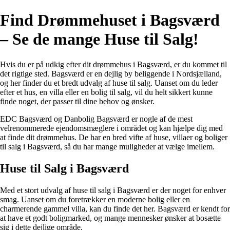
Find Drømmehuset i Bagsværd
– Se de mange Huse til Salg!
Hvis du er på udkig efter dit drømmehus i Bagsværd, er du kommet til
det rigtige sted. Bagsværd er en dejlig by beliggende i Nordsjælland,
og her finder du et bredt udvalg af huse til salg. Uanset om du leder
efter et hus, en villa eller en bolig til salg, vil du helt sikkert kunne
finde noget, der passer til dine behov og ønsker.
EDC Bagsværd og Danbolig Bagsværd er nogle af de mest
velrenommerede ejendomsmæglere i området og kan hjælpe dig med
at finde dit drømmehus. De har en bred vifte af huse, villaer og boliger
til salg i Bagsværd, så du har mange muligheder at vælge imellem.
Huse til Salg i Bagsværd
Med et stort udvalg af huse til salg i Bagsværd er der noget for enhver
smag. Uanset om du foretrækker en moderne bolig eller en
charmerende gammel villa, kan du finde det her. Bagsværd er kendt for
at have et godt boligmarked, og mange mennesker ønsker at bosætte
sig i dette dejlige område.