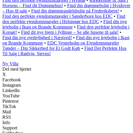
Find den perfekte ejendomsmægler i Hvalsø
•
Rækkehuse til Salg i
Horsens – Find dit Drømmehus!
•
Find din drømmebolig i Hvidovre
– Hus til salg
•
Find din drømmeandelsbolig på Frederiksberg!
•
Find den perfekte ejendomsmægler i Sønderborg hos EDC
•
Find
den perfekte ejendomsmægler i Helsingør hos EDC
•
Find din nye
lejebolig i Ikast og Brande Kommune
•
Find den perfekte lejebolig i
Korsør!
•
Find dit nye hjem i Jyllinge – Se alle husene til salg!
•
Find din nye ejerlejlighed i Næstved!
•
Find din nye lejebolig i Ikast
og Brande Kommune
•
EDC Vesterholm og Ejendomsmægler
Tønder – Din Sikkerhed for Et Godt Køb
•
Find Det Perfekte Hus
Til Salg i Rødvig, Stevns!
Ny Villa
Del med hjertet
X
Facebook
Instagram
LinkedIn
YouTube
Pinterest
TikTok
Mail
RSS
Info
Support