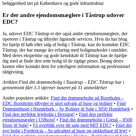
beliggenhed tæt på København og gode infrastruktur.
Er der andre ejendomsmæglere i Tåstrup udover
EDC?
Ja, udover EDC Tåstrup er der også andre ejendomsmæglere, der
opererer i Tåstrup og tilbyder lignende services. Hvis du har brug
for hjælp til køb eller salg af bolig i Tåstrup, kan du kontakte EDC
Tåstrup, der har mange års erfaring med boligmarkedet i området.
Med deres ekspertise og gode kendskab til Tåstrup kan de hjælpe
dig med at finde den rette bolig til de rigtige priser. Besøg deres
kontor eller kontakt dem for yderligere information og professionel
rådgivning.
Artiklen Find din drømmebolig i Taastrup – EDC Tåstrup har i
gennemsnit fået
3.3
stjerner baseret på
31
anmeldelser
Andre populære artikler:
Find din drømmebolig på Bornholm –
EDC Bornholm tilbyder et stort udvalg af huse og boliger
•
Find
Drømmehuset i Humlebæk – Se Boliger til Salg i 3050 Humlebæk
•
Find den perfekte lejebolig i Herning!
•
Find den perfekte
ejendomsmægler i Ulfborg!
•
Find din drømmebolig i Grenå – 8500
Huse til Salg!
•
Få overblik over dit salg med MIT EDC!
•
Find din
nye bolig i Fredericia – Se udvalget af huse og rækkehuse til leje!
•