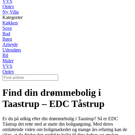
VVS
Oplev
Ny Villa
Kategorier
Køkken
Sove
Bad
Børn
Arbejde
Udendørs
Bil
Maler
VVS
Oplev
Find din drømmebolig i
Taastrup – EDC Tåstrup
Er du på udkig efter din drømmebolig i Taastrup? Så er EDC
Tåstrup det rette sted at starte din boligsøgning. Med deres
omfattende viden om boligmarkedet og mange års erfaring kan de
sikre, at du finder den perfekte bolig til dine behov og ønsker.