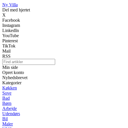
Ny Villa
Del med hjertet
X
Facebook
Instagram
LinkedIn
YouTube
Pinterest
TikTok
Mail
RSS
Min side
Opret konto
Nyhedsbrevet
Kategorier
Køkken
Sove
Bad
Børn
Arbejde
Udendørs
Bil
Maler