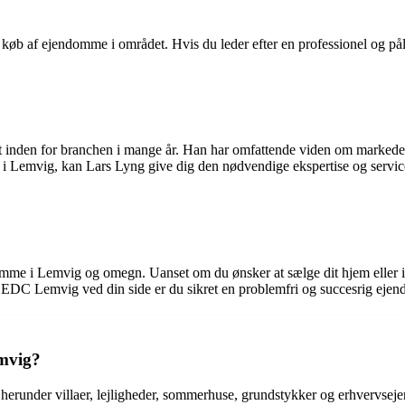
øb af ejendomme i området. Hvis du leder efter en professionel og p
 inden for branchen i mange år. Han har omfattende viden om markedet o
 Lemvig, kan Lars Lyng give dig den nødvendige ekspertise og servic
mme i Lemvig og omegn. Uanset om du ønsker at sælge dit hjem eller 
 EDC Lemvig ved din side er du sikret en problemfri og succesrig eje
mvig?
erunder villaer, lejligheder, sommerhuse, grundstykker og erhvervse