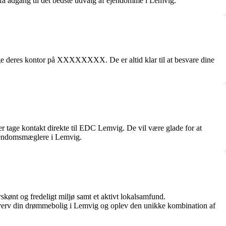
å adgang til det bedste udvalg af ejendomme i Lemvig.
eres kontor på XXXXXXXX. De er altid klar til at besvare dine
 tage kontakt direkte til EDC Lemvig. De vil være glade for at
 ejendomsmæglere i Lemvig.
skønt og fredeligt miljø samt et aktivt lokalsamfund.
verv din drømmebolig i Lemvig og oplev den unikke kombination af