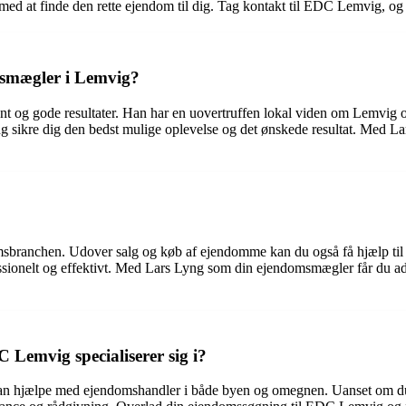
med at finde den rette ejendom til dig. Tag kontakt til EDC Lemvig, o
msmægler i Lemvig?
nt og gode resultater. Han har en uovertruffen lokal viden om Lemvig o
ng sikre dig den bedst mulige oplevelse og det ønskede resultat. Med 
domsbranchen. Udover salg og køb af ejendomme kan du også få hjælp ti
fessionelt og effektivt. Med Lars Lyng som din ejendomsmægler får du adg
Lemvig specialiserer sig i?
an hjælpe med ejendomshandler i både byen og omegnen. Uanset om du l