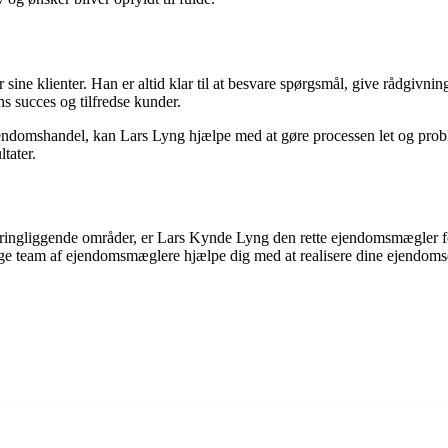
ine klienter. Han er altid klar til at besvare spørgsmål, give rådgivning
s succes og tilfredse kunder.
ndomshandel, kan Lars Lyng hjælpe med at gøre processen let og problemf
tater.
kringliggende områder, er Lars Kynde Lyng den rette ejendomsmægler f
ige team af ejendomsmæglere hjælpe dig med at realisere dine ejend