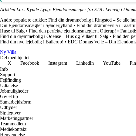
Artiklen Lars Kynde Lyng: Ejendomsmægler fra EDC Lemvig i Danmar
Andre populære artikler:
Find din drømmebolig i Ringsted – Se alle huse
Din Ejendomsmægler i Sønderjylland
•
Find din drømmevilla i Taastru
Huse til Salg
•
Find den perfekte ejendomsmægler i Otterup!
•
Fantasti
Find din drømmebolig i Odense – Hus og Villaer til Salg
•
Find den per
Find din nye lejebolig i Ballerup!
•
EDC Domus Vejle – Din Ejendomsm
Ny Villa
Del med hjertet
X
Facebook
Instagram
LinkedIn
YouTube
Pin
Info
Support
Fejlfinding
Udtalelse
Jobmuligheder
Giv et tip
Samarbejdsform
Udbyder
Støttegiver
Marketingpartner
Teammedlem
Mediekontakt
Henvendelse