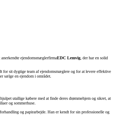
et anerkendte ejendomsmæglerfirma
EDC Lemvig
, der har en solid
 for sit dygtige team af ejendomsmæglere og for at levere effektive
ler sælge en ejendom i området.
ulpet utallige købere med at finde deres drømmehjem og sikret, at
villaer og sommerhuse.
orhandling og papirarbejde. Han er kendt for sin professionelle og