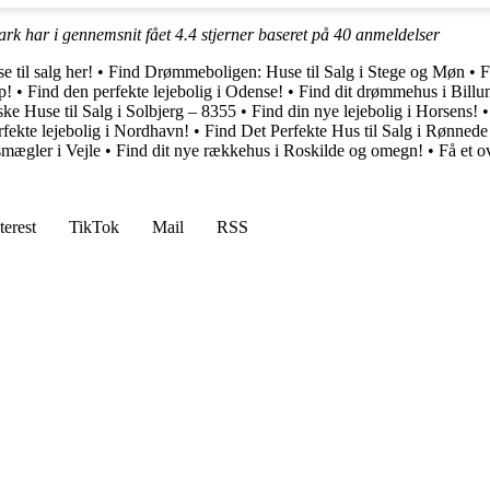
k har i gennemsnit fået
4.4
stjerner baseret på
40
anmeldelser
 til salg her!
•
Find Drømmeboligen: Huse til Salg i Stege og Møn
•
F
p!
•
Find den perfekte lejebolig i Odense!
•
Find dit drømmehus i Billun
ske Huse til Salg i Solbjerg – 8355
•
Find din nye lejebolig i Horsens!
fekte lejebolig i Nordhavn!
•
Find Det Perfekte Hus til Salg i Rønned
ægler i Vejle
•
Find dit nye rækkehus i Roskilde og omegn!
•
Få et o
terest
TikTok
Mail
RSS