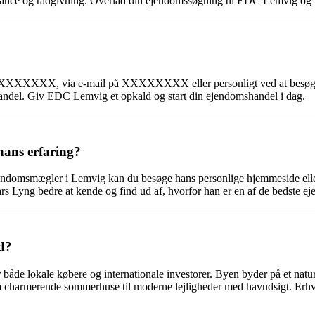
ance og rådgivning. Overlad din ejendomssøgning til EDC Lemvig og f
XXXXXXXX, via e-mail på XXXXXXXX eller personligt ved at besøge d
ndel. Giv EDC Lemvig et opkald og start din ejendomshandel i dag.
hans erfaring?
jendomsmægler i Lemvig kan du besøge hans personlige hjemmeside eller
ars Lyng bedre at kende og find ud af, hvorfor han er en af de bedste
d?
 både lokale købere og internationale investorer. Byen byder på et natur
a charmerende sommerhuse til moderne lejligheder med havudsigt. Erh