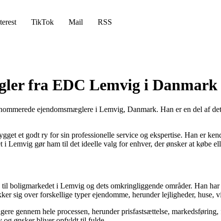
terest
TikTok
Mail
RSS
ler fra EDC Lemvig i Danmark
lrenommerede ejendomsmæglere i Lemvig, Danmark. Han er en del af d
t et godt ry for sin professionelle service og ekspertise. Han er kendt
i Lemvig gør ham til det ideelle valg for enhver, der ønsker at købe el
l boligmarkedet i Lemvig og dets omkringliggende områder. Han har hj
ker sig over forskellige typer ejendomme, herunder lejligheder, huse, 
ere gennem hele processen, herunder prisfastsættelse, markedsføring, f
 og ønsker bliver opfyldt til fulde.