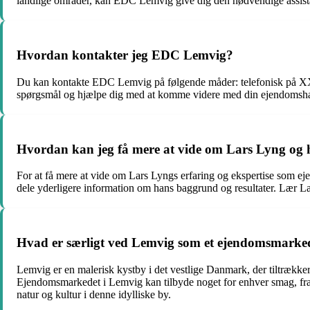
landlige områder, kan EDC Lemvig give dig den nødvendige assist
Hvordan kontakter jeg EDC Lemvig?
Du kan kontakte EDC Lemvig på følgende måder: telefonisk på 
spørgsmål og hjælpe dig med at komme videre med din ejendomsha
Hvordan kan jeg få mere at vide om Lars Lyng og 
For at få mere at vide om Lars Lyngs erfaring og ekspertise som e
dele yderligere information om hans baggrund og resultater. Lær L
Hvad er særligt ved Lemvig som et ejendomsmarke
Lemvig er en malerisk kystby i det vestlige Danmark, der tiltrækker
Ejendomsmarkedet i Lemvig kan tilbyde noget for enhver smag, fr
natur og kultur i denne idylliske by.