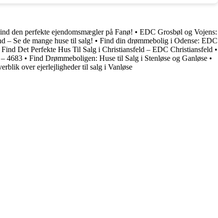
ind den perfekte ejendomsmægler på Fanø!
•
EDC Grosbøl og Vojens:
d – Se de mange huse til salg!
•
Find din drømmebolig i Odense: EDC
•
Find Det Perfekte Hus Til Salg i Christiansfeld – EDC Christiansfeld
•
e – 4683
•
Find Drømmeboligen: Huse til Salg i Stenløse og Ganløse
•
verblik over ejerlejligheder til salg i Vanløse