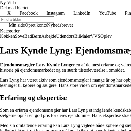
Ny Villa
Del med hjertet
X
Facebook
Instagram
LinkedIn
YouTube
Pin
Min side
Opret konto
Nyhedsbrevet
Kategorier
Køkken
Sove
Bad
Børn
Arbejde
Udendørs
Bil
Maler
VVS
Oplev
Lars Kynde Lyng: Ejendomsmæg
Ejendomsmægler Lars Kynde Lyng
er en af de mest erfarne og ve
historie på ejendomsmarkedet og en stærk tilstedeværelse i området.
Lars Lyng har været aktiv som ejendomsmægler i mange år og har opbygge
løsninger til købere og sælgere. Hans store viden om ejendomsmarkedet 
Erfaring og ekspertise
Som en erfaren ejendomsmægler har Lars Lyng et indgående kendskab ti
sælgerne opnår en god pris for deres ejendomme. Hans ekspertise stræk
Med sin omfattende erfaring kan Lars Lyng vejlede både købere og sælg
lydhøre tilgang, og hans primære mål er at sikre, at hans klienters behov